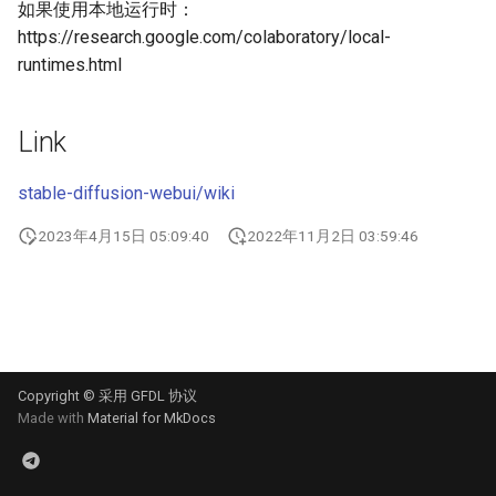
如果使用本地运行时：
g
https://research.google.com/colaboratory/local-
s
runtimes.html
e
a
Link
r
stable-diffusion-webui/wiki
c
2023年4月15日 05:09:40
2022年11月2日 03:59:46
h
Copyright © 采用 GFDL 协议
Made with
Material for MkDocs