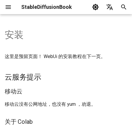
StableDiffusionBook
I
English
n
简体中文
安装
News
LaunchWebUi
Gpu Debuging
General
Lora
Resource List
Prompts Engineer
Txt2模式
Practical Guide
i
t
Terminology
Troubleshoot
工作流
Textual Inversion
Img2模式
评估
这里是预留页面！ WebUi 的安装教程在下一页。
i
Statement
Application Guide
Hypernetwork
ControlNet
a
云服务提示
Contribution Guide
DreamBooth
l
移动云
i
AestheticGradients
移动云没有公网地址，也没有 yum ，劝退。
z
i
关于 Colab
n