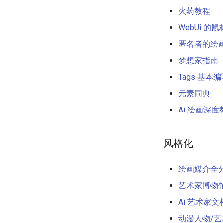
火药教程
WebUi 的
匿名者的绘画
梦想家指南
Tags 基
元素同典
Ai 绘画深度
风格化
绘画媒介全
艺术家博物
Ai 艺术家
动漫人物/艺