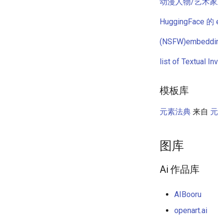
动漫人物/艺术家/
HuggingFace 
(NSFW)embedd
list of Textual 
模板库
元素法典
来自
元
图库
Ai 作品库
AIBooru
openart.ai