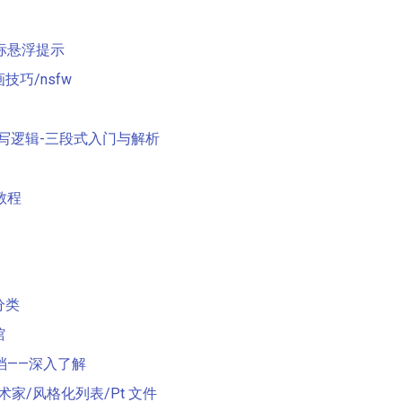
鼠标悬浮提示
技巧/nsfw
本编写逻辑-三段式入门与解析
教程
分类
馆
文档——深入了解
术家/风格化列表/Pt 文件