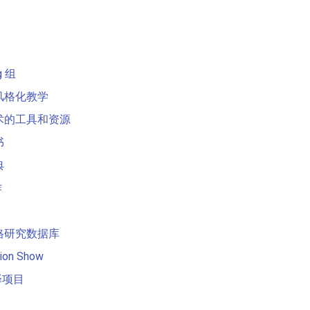
g 组
风格化教学
术的工具和资源
书
典
作
格研究数据库
sion Show
译项目