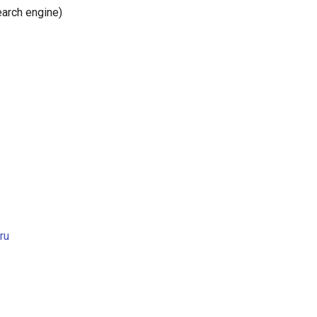
arch engine)
ru