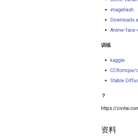
imagehash
Downloads al
Anime-face-
训练
kaggle
CCRcmcpe/d
Stable Diffus
？
https://civitai.co
资料