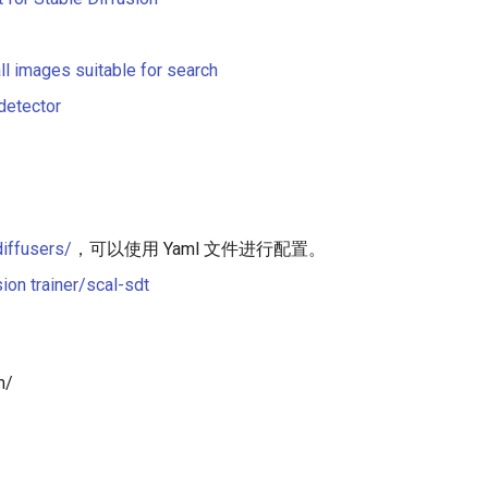
l images suitable for search
detector
iffusers/
，可以使用 Yaml 文件进行配置。
ion trainer/scal-sdt
m/