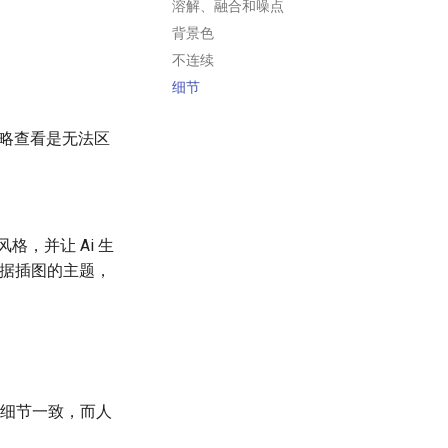
溶解、融合和噪点
背景色
不连续
细节
以粗略查看是无法区
画风格，并让 Ai 生
根据插图的主题，
持细节一致，而人