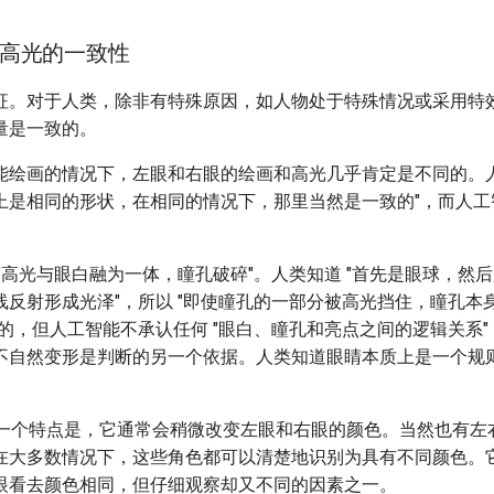
高光的一致性
征。对于人类，除非有特殊原因，如人物处于特殊情况或采用特
量是一致的。
能绘画的情况下，左眼和右眼的绘画和高光几乎肯定是不同的。人
上是相同的形状，在相同的情况下，那里当然是一致的"，而人工
。
"高光与眼白融为一体，瞳孔破碎"。人类知道 "首先是眼球，然
线反射形成光泽"，所以 "即使瞳孔的一部分被高光挡住，瞳孔本
的，但人工智能不承认任何 "眼白、瞳孔和亮点之间的逻辑关系
不自然变形是判断的另一个依据。人类知道眼睛本质上是一个规
的另一个特点是，它通常会稍微改变左眼和右眼的颜色。当然也有左
在大多数情况下，这些角色都可以清楚地识别为具有不同颜色。
眼看去颜色相同，但仔细观察却又不同的因素之一。